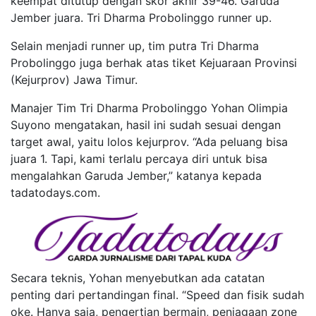
keempat ditutup dengan skor akhir 39-46. Garuda
Jember juara. Tri Dharma Probolinggo runner up.
Selain menjadi runner up, tim putra Tri Dharma
Probolinggo juga berhak atas tiket Kejuaraan Provinsi
(Kejurprov) Jawa Timur.
Manajer Tim Tri Dharma Probolinggo Yohan Olimpia
Suyono mengatakan, hasil ini sudah sesuai dengan
target awal, yaitu lolos kejurprov. “Ada peluang bisa
juara 1. Tapi, kami terlalu percaya diri untuk bisa
mengalahkan Garuda Jember,” katanya kepada
tadatodays.com.
Secara teknis, Yohan menyebutkan ada catatan
penting dari pertandingan final. “Speed dan fisik sudah
oke. Hanya saja, pengertian bermain, penjagaan zone