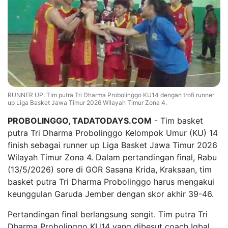
RUNNER UP: Tim putra Tri Dharma Probolinggo KU14 dengan trofi runner
up Liga Basket Jawa Timur 2026 Wilayah Timur Zona 4.
PROBOLINGGO, TADATODAYS.COM
- Tim basket
putra Tri Dharma Probolinggo Kelompok Umur (KU) 14
finish sebagai runner up Liga Basket Jawa Timur 2026
Wilayah Timur Zona 4. Dalam pertandingan final, Rabu
(13/5/2026) sore di GOR Sasana Krida, Kraksaan, tim
basket putra Tri Dharma Probolinggo harus mengakui
keunggulan Garuda Jember dengan skor akhir 39-46.
Pertandingan final berlangsung sengit. Tim putra Tri
Dharma Probolinggo KU14 yang dibesut coach Iqbal