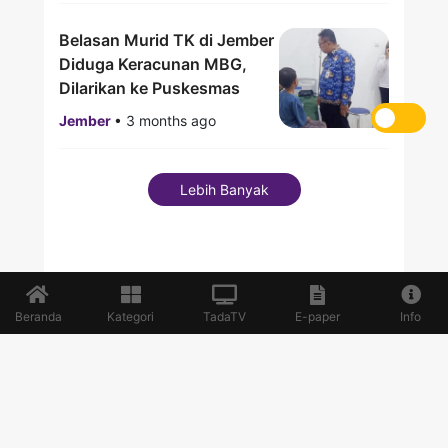
Belasan Murid TK di Jember
Diduga Keracunan MBG,
Dilarikan ke Puskesmas
Jember
•
3 months ago
Lebih Banyak
Beranda
Kategori
TadaTV
E-paper
Info