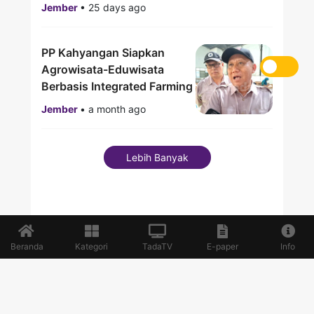
Jember
•
25 days ago
PP Kahyangan Siapkan
Agrowisata-Eduwisata
Berbasis Integrated Farming
Jember
•
a month ago
Lebih Banyak
Beranda
Kategori
TadaTV
E-paper
Info